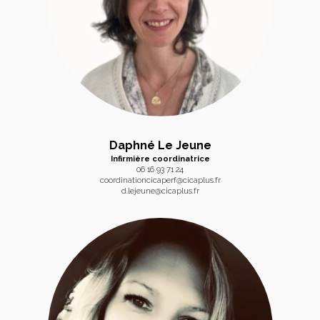
Daphné Le Jeune
Infirmière coordinatrice
06 16 93 71 24
coordinationcicaperf@cicaplus.fr
d.lejeune@cicaplus.fr