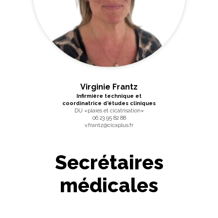
Virginie Frantz
Infirmière technique et
coordinatrice d’études cliniques
DU «plaies et cicatrisation»
06 23 95 82 88
v.frantz@cicaplus.fr
Secrétaires
médicales