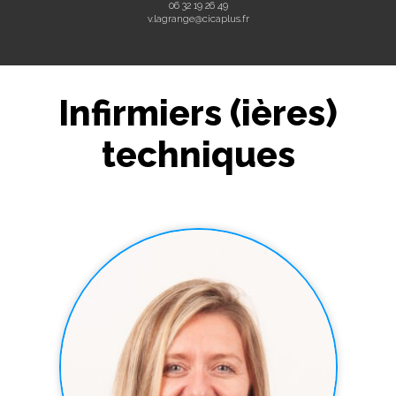
06 32 19 26 49
v.lagrange@cicaplus.fr
Infirmiers (ières)
techniques