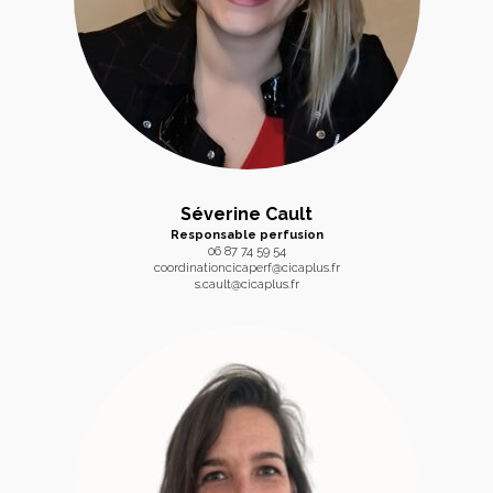
Séverine Cault
Responsable perfusion
06 87 74 59 54
coordinationcicaperf@cicaplus.fr
s.cault@cicaplus.fr