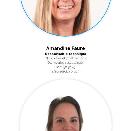
Amandine Faure
Responsable technique
DU «plaies et cicatrisation»
DU «plaies vasculaires»
06 11 90 32 75
a.faure@cicaplus.fr