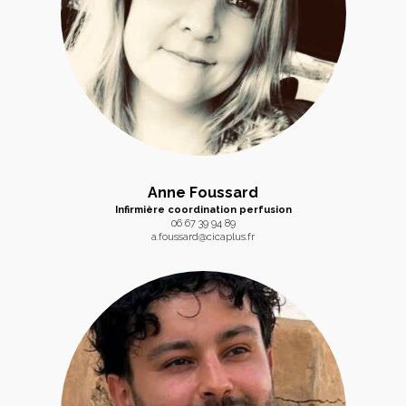
Anne Foussard
Infirmière coordination perfusion
06 67 39 94 89
a.foussard@cicaplus.fr