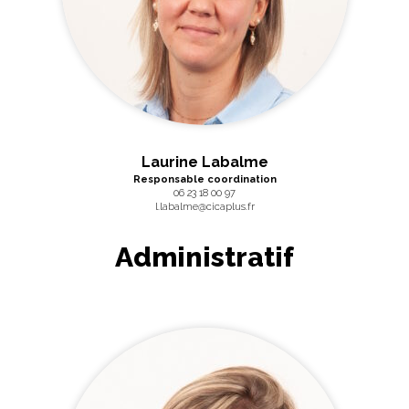
Laurine Labalme
Responsable coordination
06 23 18 00 97
l.labalme@cicaplus.fr
Administratif